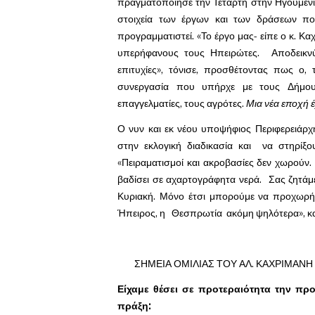
πραγματοποίησε την Τετάρτη στην Ηγουμενίτ
στοιχεία των έργων και των δράσεων πο
προγραμματιστεί. «Το έργο μας- είπε ο κ. Κα
υπερήφανους τους Ηπειρώτες. Αποδεικν
επιτυχίες», τόνισε, προσθέτοντας πως ο, τ
συνεργασία που υπήρχε με τους Δήμους
επαγγελματίες, τους αγρότες.
Μια νέα εποχή έ
Ο νυν και εκ νέου υποψήφιος Περιφερειάρ
στην εκλογική διαδικασία και να στηρί
«Πειραματισμοί και ακροβασίες δεν χωρούν. Γ
βαδίσει σε αχαρτογράφητα νερά. Σας ζητά
Κυριακή. Μόνο έτσι μπορούμε να προχωρή
Ήπειρος, η Θεσπρωτία ακόμη ψηλότερα», κα
ΣΗΜΕΙΑ ΟΜΙΛΙΑΣ ΤΟΥ ΑΛ. ΚΑΧΡΙΜΑΝΗ
Είχαμε θέσει σε προτεραιότητα την προ
πράξη: