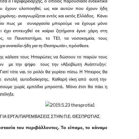
σα ο Περιφερειάρχης, ο οποίος παρουσίασε ενδεικτικά
υ έχουν υλοποιηθεί, ως και αυτών που έχουν ήδη
χριμάνης- αναγνωρίζεται εντός και εκτός Ελλάδος. Κάνει
ύει πως με συνεργασία μπορούμε να έχουμε μόνο
ι έχει επιτευχθεί σε καίρια ζητήματα έγινε χάρη στη
, το Πανεπιστήμιο, το ΤΕΙ, τα νοσοκομεία, τους
χει ανατείλει ήδη για τη Θεσπρωτία»,
πρόσθεσε.
χης κάλεσε τους Ηπειρώτες να δώσουν το παρών τους
ξουν με την ψήφο τους την «Αξιοβίωτη Ανάπτυξη»:
ιατί τότε ναι, το ρολόι θα γυρίσει πίσω. Η Ήπειρος θα
με εντολή αυτοδιοίκησης. Καθαρή νίκη από αυτή την
σουμε χωρίς εμπόδια μπροστά.. Μόνο έτσι θα πάει η
τέληξε.
 ΓΙΑ ΕΡΓΑ/ΠΑΡΕΜΒΑΣΕΙΣ ΣΤΗΝ Π.Ε. ΘΕΣΠΡΩΤΙΑΣ
στασία του περιβάλλοντος. Το είπαμε, το κάναμε