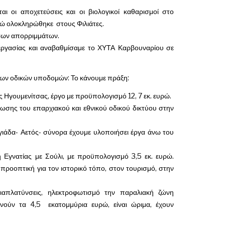
ι οι αποχετεύσεις και οι βιολογικοί καθαρισμοί στο
νώ ολοκληρώθηκε στους Φιλιάτες.
 των απορριμμάτων.
ργασίας και αναβαθμίσαμε το ΧΥΤΑ Καρβουναρίου σε
ς των οδικών υποδομών: Το κάνουμε πράξη:
ς Ηγουμενίτσας, έργο με προϋπολογισμό 12, 7 εκ. ευρώ.
ίωσης του επαρχιακού και εθνικού οδικού δικτύου στην
γιάδα- Αετός- σύνορα έχουμε υλοποιήσει έργα άνω του
 Εγνατίας με Σούλι, με προϋπολογισμό 3,5 εκ. ευρώ.
ροοπτική για τον ιστορικό τόπο, στον τουρισμό, στην
διαπλατύνσεις, ηλεκτροφωτισμό την παραλιακή ζώνη
νούν τα 4,5 εκατομμύρια ευρώ, είναι ώριμα, έχουν