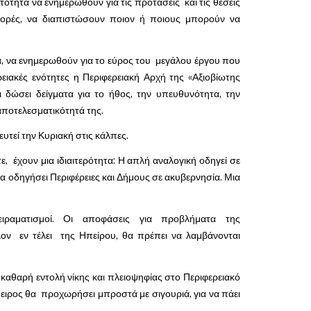
τότητα να ενημερωθούν για τις προτάσεις και τις θέσεις
φορές, να διαπιστώσουν ποιον ή ποιους μπορούν να
ρά, να ενημερωθούν για το εύρος του μεγάλου έργου που
ρειακές ενότητες η Περιφερειακή Αρχή της «Αξιοβίωτης
 δώσει δείγματα για το ήθος, την υπευθυνότητα, την
αποτελεσματικότητά της.
υτεί την Κυριακή στις κάλπες.
ε, έχουν μια ιδιαιτερότητα: Η απλή αναλογική οδηγεί σε
 οδηγήσει Περιφέρειες και Δήμους σε ακυβερνησία. Μια
ειραματισμοί. Οι αποφάσεις για προβλήματα της
λλον εν τέλει της Ηπείρου, θα πρέπει να λαμβάνονται
- καθαρή εντολή νίκης και πλειοψηφίας στο Περιφερειακό
ειρος θα προχωρήσει μπροστά με σιγουριά, για να πάει