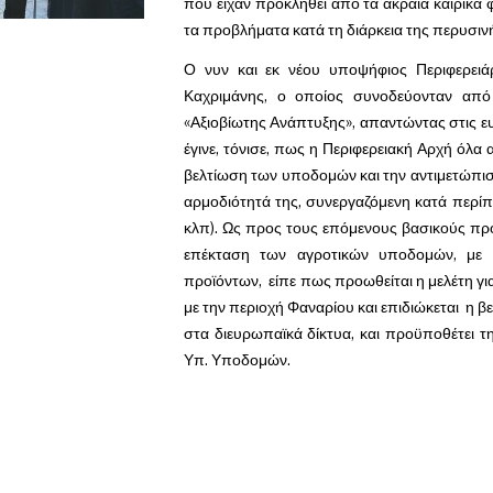
που είχαν προκληθεί από τα ακραία καιρικά 
τα προβλήματα κατά τη διάρκεια της περυσιν
Ο νυν και εκ νέου υποψήφιος Περιφερειά
Καχριμάνης, ο οποίος συνοδεύονταν από
«Αξιοβίωτης Ανάπτυξης», απαντώντας στις ε
έγινε, τόνισε, πως η Περιφερειακή Αρχή όλα
βελτίωση των υποδομών και την αντιμετώπισ
αρμοδιότητά της, συνεργαζόμενη κατά περίπτ
κλπ). Ως προς τους επόμενους βασικούς π
επέκταση των αγροτικών υποδομών, με
προϊόντων, είπε πως προωθείται η μελέτη γι
με την περιοχή Φαναρίου και επιδιώκεται η 
στα διευρωπαϊκά δίκτυα, και προϋποθέτει
Υπ. Υποδομών.