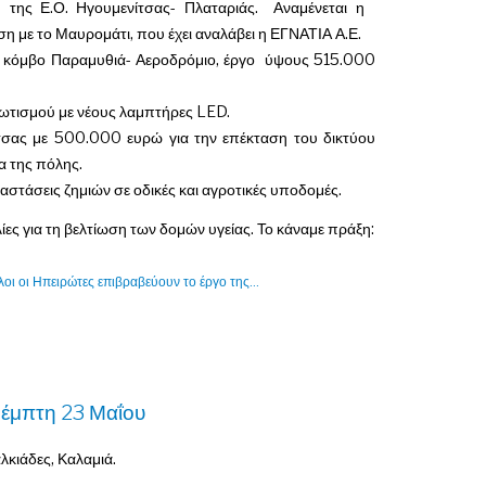
η της Ε.Ο. Ηγουμενίτσας- Πλαταριάς. Αναμένεται η
ση με το Μαυρομάτι, που έχει αναλάβει η ΕΓΝΑΤΙΑ Α.Ε.
ν κόμβο Παραμυθιά- Αεροδρόμιο, έργο ύψους 515.000
τισμού με νέους λαμπτήρες LED.
σας με 500.000 ευρώ για την επέκταση του δικτύου
α της πόλης.
στάσεις ζημιών σε οδικές και αγροτικές υποδομές.
ς για τη βελτίωση των δομών υγείας. Το κάναμε πράξη:
ι οι Ηπειρώτες επιβραβεύουν το έργο της...
Πέμπτη 23 Μαΐου
λκιάδες, Καλαμιά.