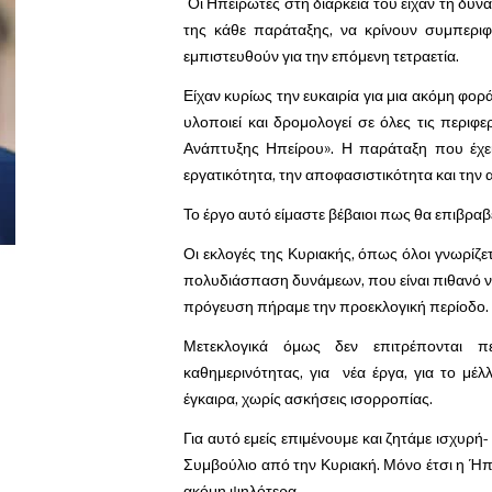
Οι Ηπειρώτες στη διάρκειά του είχαν τη δυνα
της κάθε παράταξης, να κρίνουν συμπερι
εμπιστευθούν για την επόμενη τετραετία.
Είχαν κυρίως την ευκαιρία για μια ακόμη φο
υλοποιεί και δρομολογεί σε όλες τις περιφε
Ανάπτυξης Ηπείρου». Η παράταξη που έχει
εργατικότητα, την αποφασιστικότητα και την 
Το έργο αυτό είμαστε βέβαιοι πως θα επιβραβε
Οι εκλογές της Κυριακής, όπως όλοι γνωρίζετ
πολυδιάσπαση δυνάμεων, που είναι πιθανό να
πρόγευση πήραμε την προεκλογική περίοδο.
Μετεκλογικά όμως δεν επιτρέπονται π
καθημερινότητας, για νέα έργα, για το μέ
έγκαιρα, χωρίς ασκήσεις ισορροπίας.
Για αυτό εμείς επιμένουμε και ζητάμε ισχυρή
Συμβούλιο από την Κυριακή. Μόνο έτσι η Ήπ
ακόμη ψηλότερα.