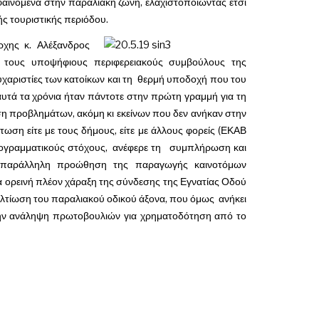
φαινόμενα στην παραλιακή ζώνη, ελαχιστοποιώντας έτσι
ής τουριστικής περιόδου.
ρχης κ. Αλέξανδρος
 τους υποψήφιους περιφερειακούς συμβούλους της
υχαριστίες των κατοίκων και τη θερμή υποδοχή που του
 αυτά τα χρόνια ήταν πάντοτε στην πρώτη γραμμή για τη
η προβλημάτων, ακόμη κι εκείνων που δεν ανήκαν στην
ωση είτε με τους δήμους, είτε με άλλους φορείς (ΕΚΑΒ
ρογραμματικούς στόχους, ανέφερε τη συμπλήρωση και
 παράλληλη προώθηση της παραγωγής καινοτόμων
α ορεινή πλέον χάραξη της σύνδεσης της Εγνατίας Οδού
βελτίωση του παραλιακού οδικού άξονα, που όμως ανήκει
 την ανάληψη πρωτοβουλιών για χρηματοδότηση από το