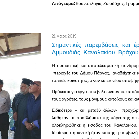
Απόγευμα:
Βουνοπλαγιά, Ζωοδόχος, Γραμμέ
21 Μαϊος 2019
Σημαντικές παρεμβάσεις και έ
Αμμουδιάς- Καναλακίου- Βράχου 
Η ουσιαστική και αποτελεσματική συνδρο
περιοχές του Δήμου Πάργας, αναδείχτηκε κ
τοπικές κοινότητες, ο νυν και εκ νέου υποψή
Π
ρόκειται για έργα που βελτιώνουν τις υπο
τους αγρότες, τους μόνιμους κατοίκους και 
Ειδικότερα – και μεταξύ άλλων- προχώρη
λύθηκαν τα προβλήματα της ύδρευσης σε Α
ολοκληρώθηκε η είσοδος τοu Καναλακίου,
Ιδιαίτερη σημαντική ήταν επίσης η συμβολή